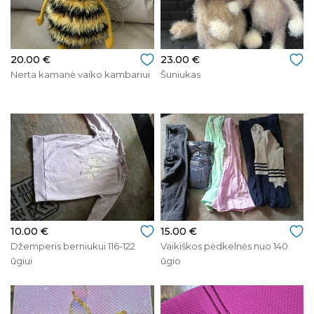
20.00 €
23.00 €
Nerta kamanė vaiko kambariui
Šuniukas
10.00 €
15.00 €
Džemperis berniukui 116-122
Vaikiškos pėdkelnės nuo 140
ūgiui
ūgio