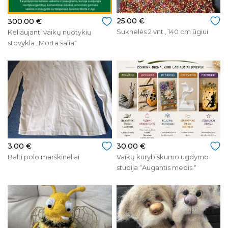
25.00 €
300.00 €
Suknelės 2 vnt., 140 cm ūgiui
Keliaujanti vaikų nuotykių
stovykla „Morta šalia“
3.00 €
30.00 €
Balti polo marškinėliai
Vaikų kūrybiškumo ugdymo
studija “Augantis medis “