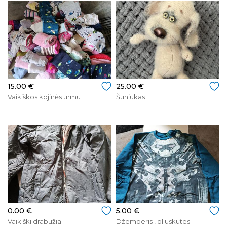
15.00 €
25.00 €
Vaikiškos kojinės urmu
Šuniukas
0.00 €
5.00 €
Vaikiški drabužiai
Džemperis , bliuskutes