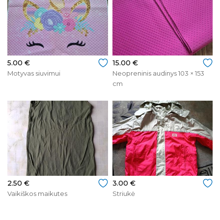
5.00 €
15.00 €
Motyvas siuvimui
Neopreninis audinys 103 × 153
cm
2.50 €
3.00 €
Vaikiškos maikutes
Striukė