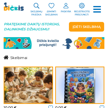
SKELBIMŲ
ĮSIMINTI
PASKYRA
REGISTRUOTIS
PAIEŠKA
SKELBIMAI
PRISIJUNGTI
PRATĘSKIME DAIKTŲ ISTORIJAS,
ĮDĖTI SKELBIMĄ
DALINKIMĖS DŽIAUGSMU!
Skelbimai
10.00 €
0.00 €