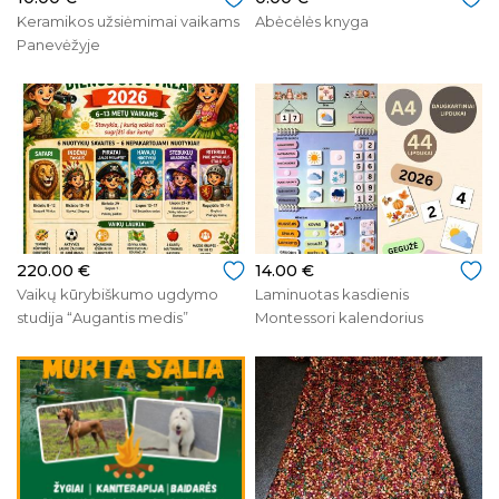
Keramikos užsiėmimai vaikams
Abėcėlės knyga
Panevėžyje
220.00 €
14.00 €
Vaikų kūrybiškumo ugdymo
Laminuotas kasdienis
studija “Augantis medis”
Montessori kalendorius
vaikams