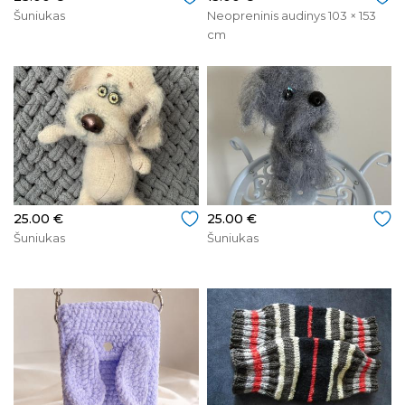
Šuniukas
Neopreninis audinys 103 × 153
cm
25.00 €
25.00 €
Šuniukas
Šuniukas