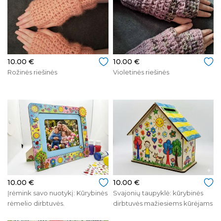
10.00 €
10.00 €
Rožinės riešinės
Violetinės riešinės
10.00 €
10.00 €
Įrėmink savo nuotykį: Kūrybinės
Svajonių taupyklė: kūrybinės
rėmelio dirbtuvės.
dirbtuvės mažiesiems kūrėjams