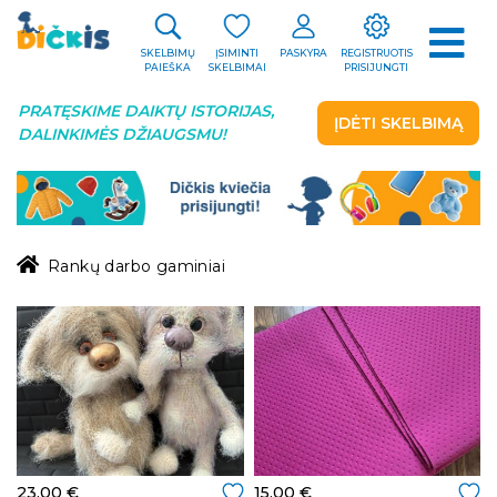
SKELBIMŲ
ĮSIMINTI
PASKYRA
REGISTRUOTIS
PAIEŠKA
SKELBIMAI
PRISIJUNGTI
PRATĘSKIME DAIKTŲ ISTORIJAS,
ĮDĖTI SKELBIMĄ
DALINKIMĖS DŽIAUGSMU!
Rankų darbo gaminiai
23.00 €
15.00 €