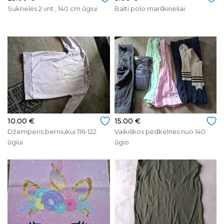
Suknelės 2 vnt., 140 cm ūgiui
Balti polo marškinėliai
10.00 €
15.00 €
Džemperis berniukui 116-122
Vaikiškos pėdkelnės nuo 140
ūgiui
ūgio