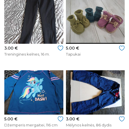
3.00 €
5.00 €
Treningines kelnes, 16 m.
Tapukai
5.00 €
3.00 €
Džemperis mergaitei, 116 cm
Mėlynos kelnės, 86 dydis