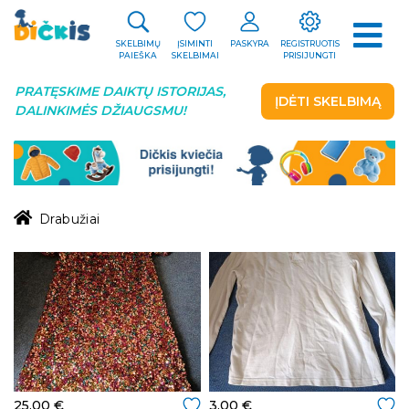
SKELBIMŲ
ĮSIMINTI
PASKYRA
REGISTRUOTIS
PAIEŠKA
SKELBIMAI
PRISIJUNGTI
PRATĘSKIME DAIKTŲ ISTORIJAS,
ĮDĖTI SKELBIMĄ
DALINKIMĖS DŽIAUGSMU!
Drabužiai
25.00 €
3.00 €