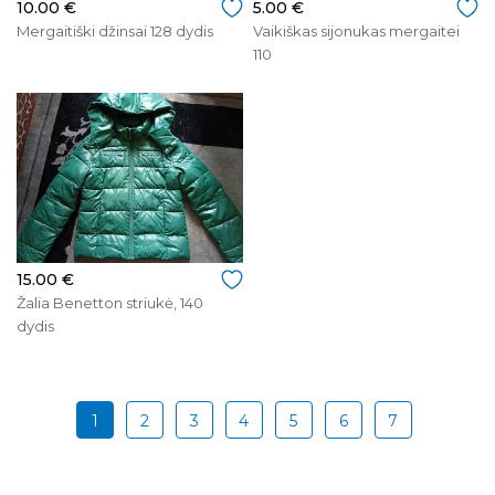
10.00 €
5.00 €
Mergaitiški džinsai 128 dydis
Vaikiškas sijonukas mergaitei
110
15.00 €
Žalia Benetton striukė, 140
dydis
1
2
3
4
5
6
7