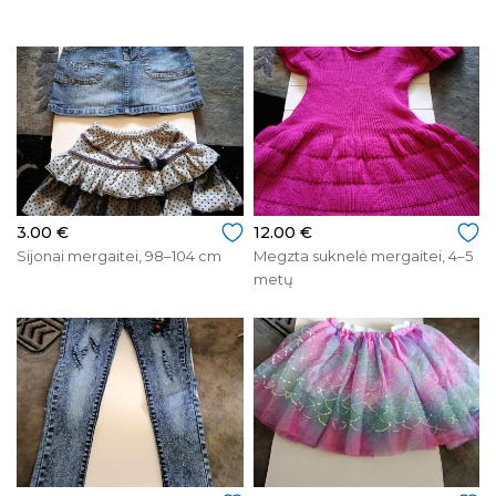
3.00 €
12.00 €
Sijonai mergaitei, 98–104 cm
Megzta suknelė mergaitei, 4–5
metų