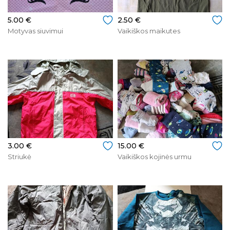
5.00 €
2.50 €
Motyvas siuvimui
Vaikiškos maikutes
3.00 €
15.00 €
Striukė
Vaikiškos kojinės urmu