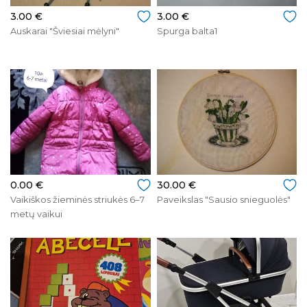
3.00 €
3.00 €
Auskarai "Šviesiai mėlyni"
Spurga balta1
0.00 €
30.00 €
Vaikiškos žieminės striukės 6–7
Paveikslas "Sausio snieguolės"
metų vaikui