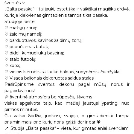
šventės ✨
„Balta pasaka“ – tai jauki, estetiška ir vaikiškai magiška erdvė,
kurioje kiekvienas gimtadienis tampa tikra pasaka.
Studijoje rasite:
♡ mažųjų zoną:
♡ žaidimų namelį;
♡ parduotuvės, kavinės žaidimų zoną;
♡ pripučiamas batutą;
♡ didelį kamuoliukų baseiną;
♡ stalo futbolą;
♡ xbox;
♡ vidinis kiemelis su lauko baldais, sūpynėmis, čiuožykla;
♡ Visada balionais dekoruotas saldus stalas!
Pasirūpinsime šventės dekoru pagal mūsų norus ir
pageidavimus!
🎉 šventinė atmosfera be rūpesčių tėvams –
viskas apgalvota taip, kad mažieji jaustųsi ypatingi nuo
pirmos minutės.
Čia vaikai žaidžia, juokiasi, svajoja, o gimtadieniai tampa
prisiminimais, prie kurių norisi grįžti dar ir dar 💖
📍 Studija „Balta pasaka“ – vieta, kur gimtadieniai švenčiami