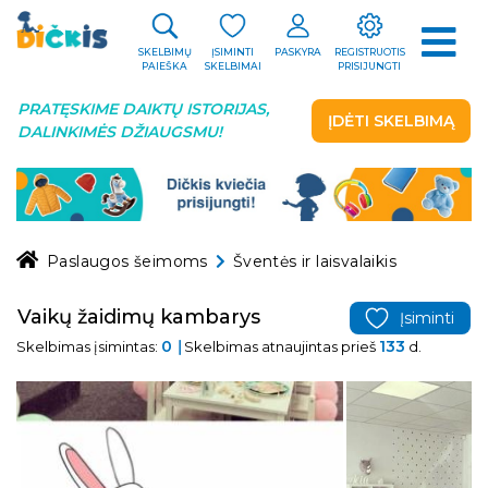
SKELBIMŲ
ĮSIMINTI
PASKYRA
REGISTRUOTIS
PAIEŠKA
SKELBIMAI
PRISIJUNGTI
PRATĘSKIME DAIKTŲ ISTORIJAS,
ĮDĖTI SKELBIMĄ
DALINKIMĖS DŽIAUGSMU!
Paslaugos šeimoms
Šventės ir laisvalaikis
Vaikų žaidimų kambarys
Įsiminti
0
133
Skelbimas įsimintas:
Skelbimas atnaujintas prieš
d.