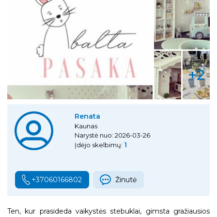
+2
Renata
Kaunas
Narystė nuo: 2026-03-26
1
Įdėjo skelbimų:
+37060166802
Žinutė
Ten, kur prasideda vaikystės stebuklai, gimsta gražiausios