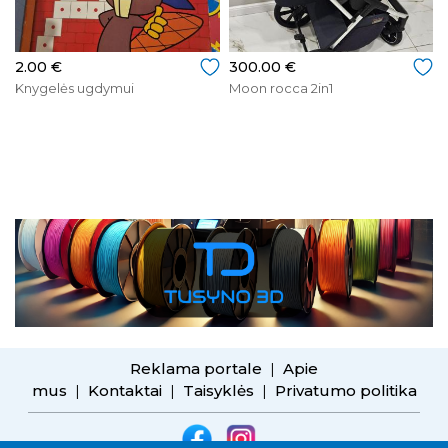
2.00 €
300.00 €
Knygelės ugdymui
Moon rocca 2in1
Reklama portale
Apie
|
mus
Kontaktai
Taisyklės
Privatumo politika
|
|
|