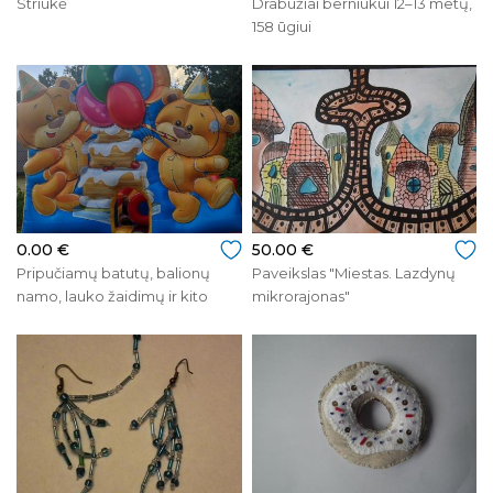
Striukė
Drabužiai berniukui 12–13 metų,
158 ūgiui
0.00 €
50.00 €
Pripučiamų batutų, balionų
Paveikslas "Miestas. Lazdynų
namo, lauko žaidimų ir kito
mikrorajonas"
inventoriaus nuoma