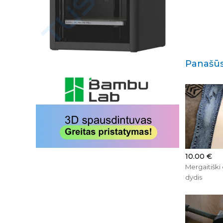
Panašūs
10.00 €
Mergaitiški 
dydis