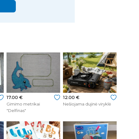
17.00 €
12.00 €
Gimimo metrikai
Nešiojama dujinė viryklė
"Delfinas"