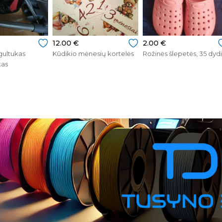
12.00 €
2.00 €
gultukas
Kūdikio mėnesių kortelės
Rožinės šlepetės, 35 dydi
kas