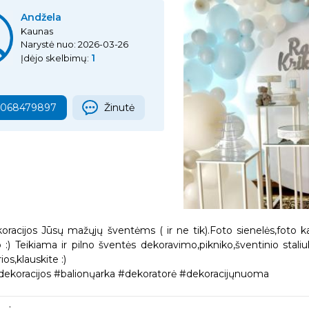
Andžela
Kaunas
Narystė nuo: 2026-03-26
1
Įdėjo skelbimų:
7068479897
Žinutė
koracijos Jūsų mažųjų šventėms ( ir ne tik).Foto sienelės,foto ka
 :) Teikiama ir pilno šventės dekoravimo,pikniko,šventinio sta
ios,klauskite :)
dekoracijos #balionųarka #dekoratorė #dekoracijųnuoma