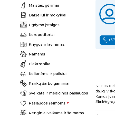
Maistas, gėrimai
Darželiui ir mokyklai
Ugdymo įstaigos
Korepetitoriai
+3
Knygos ir lavinimas
Namams
Elektronika
Kelionėms ir poilsiui
Rankų darbo gaminiai
Įvairios de
daug visko
Sveikata ir medicinos paslaugos
Kainos įvair
#krikštynų
+
Paslaugos šeimoms
Renginiai vaikams ir šeimoms