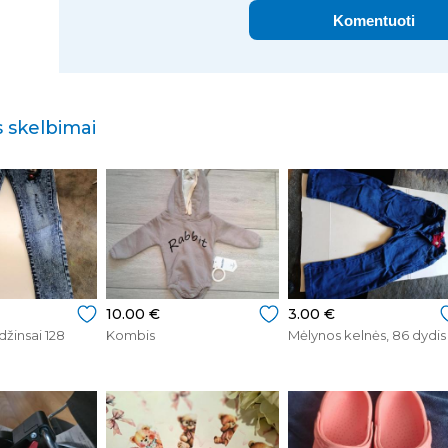
Komentuoti
 skelbimai
10.00 €
3.00 €
džinsai 128
Kombis
Mėlynos kelnės, 86 dydis