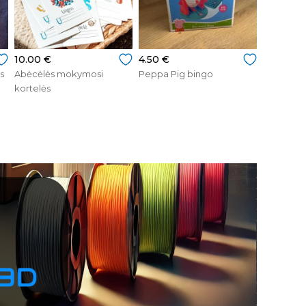
10.00 €
4.50 €
s
Abėcėlės mokymosi
Peppa Pig bingo
kortelės