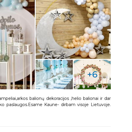
+6
mpeliai,arkos balionų dekoracijos ,helio balionai ir dar
liuko paslaugos.Esame Kaune- dirbam visoje Lietuvoje.