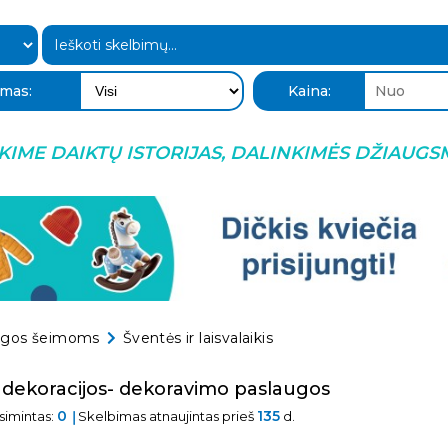
KIME DAIKTŲ ISTORIJAS, DALINKIMĖS DŽIAUGS
ugos šeimoms
Šventės ir laisvalaikis
 dekoracijos- dekoravimo paslaugos
0
135
simintas:
Skelbimas atnaujintas prieš
d.