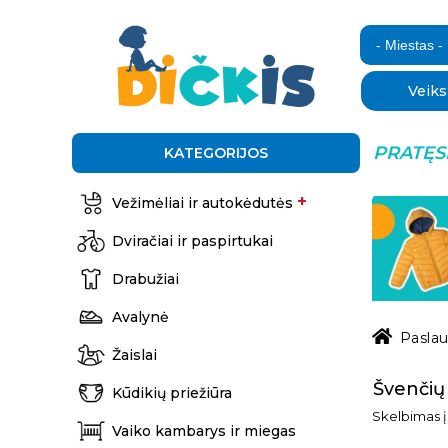
PRATĘS
KATEGORIJOS
+
Vežimėliai ir autokėdutės
Dviračiai ir paspirtukai
Drabužiai
Avalynė
Pasla
Žaislai
Švenčių
Kūdikių priežiūra
Skelbimas į
Vaiko kambarys ir miegas