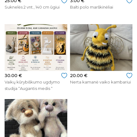
25.00 €
3.00 €
Suknelės 2 vnt., 140 cm ūgiui
Balti polo marškinėliai
30.00 €
20.00 €
Vaikų kūrybiškumo ugdymo
Nerta kamanė vaiko kambariui
studija “Augantis medis “