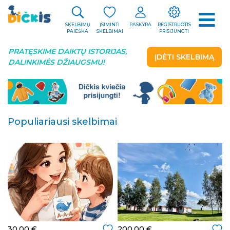
SKELBIMŲ
ĮSIMINTI
PASKYRA
REGISTRUOTIS
PAIEŠKA
SKELBIMAI
PRISIJUNGTI
PRATĘSKIME DAIKTŲ ISTORIJAS,
ĮDĖTI SKELBIMĄ
DALINKIMĖS DŽIAUGSMU!
Populiariausi skelbimai
30.00 €
200.00 €