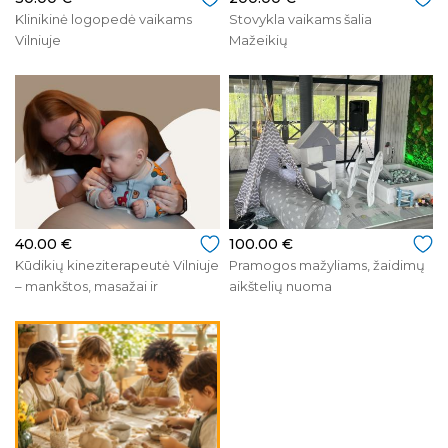
Klinikinė logopedė vaikams
Stovykla vaikams šalia
Vilniuje
Mažeikių
40.00 €
100.00 €
Kūdikių kineziterapeutė Vilniuje
Pramogos mažyliams, žaidimų
– mankštos, masažai ir
aikštelių nuoma
konsultacijos