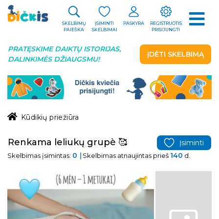
SKELBIMŲ
ĮSIMINTI
PASKYRA
REGISTRUOTIS
PAIEŠKA
SKELBIMAI
PRISIJUNGTI
PRATĘSKIME DAIKTŲ ISTORIJAS,
ĮDĖTI SKELBIMĄ
DALINKIMĖS DŽIAUGSMU!
Kūdikių priežiūra
Renkama leliukų grupè 🥰
Įsiminti
0
140
Skelbimas įsimintas:
Skelbimas atnaujintas prieš
d.