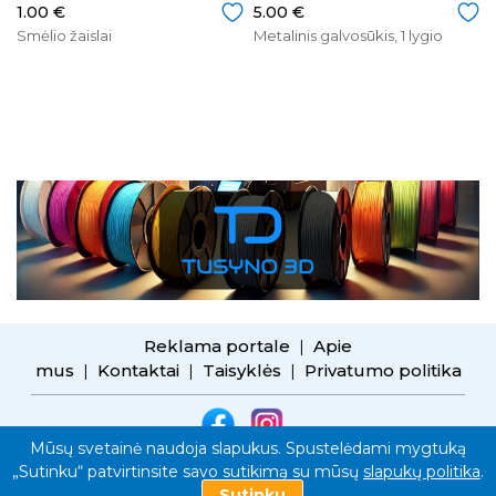
1.00 €
5.00 €
Smėlio žaislai
Metalinis galvosūkis, 1 lygio
Reklama portale
Apie
|
mus
Kontaktai
Taisyklės
Privatumo politika
|
|
|
Mūsų svetainė naudoja slapukus. Spustelėdami mygtuką
STUDIJA 4D
2026
VISOS TEISĖS SAUGOMOS.
„Sutinku“ patvirtinsite savo sutikimą su mūsų
slapukų politika
.
Sutinku