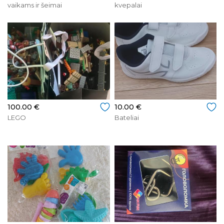
vaikams ir šeimai
kvepalai
100.00 €
10.00 €
LEGO
Bateliai