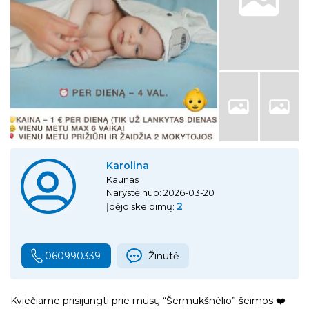
Karolina
Kaunas
Narystė nuo: 2026-03-20
2
Įdėjo skelbimų:
060990339
Žinutė
Kviečiame prisijungti prie mūsų “Šermukšnèlio” šeimos ❤️