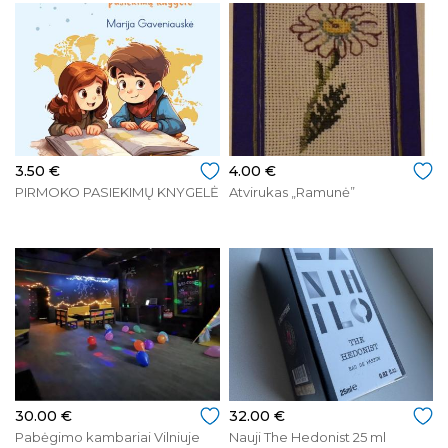
3.50 €
4.00 €
PIRMOKO PASIEKIMŲ KNYGELĖ
Atvirukas „Ramunė”
30.00 €
32.00 €
Pabėgimo kambariai Vilniuje
Nauji The Hedonist 25 ml