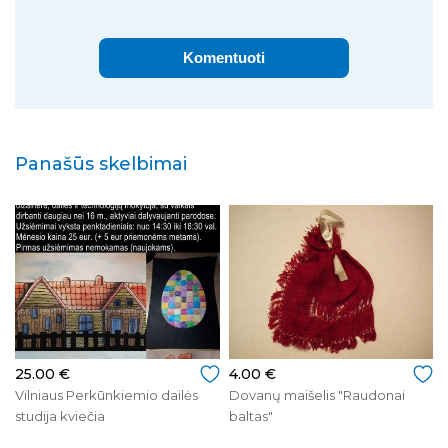
Komentuoti
Panašūs skelbimai
25.00 €
4.00 €
Vilniaus Perkūnkiemio dailės
Dovanų maišelis "Raudonai
studija kviečia
baltas"