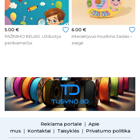
5.00 €
6.00 €
PAŽINIMO KELIAS. Užduotys
Interaktyvus muzikinis žaislas –
penkiamečiui
sraigė
Reklama portale
Apie
|
mus
Kontaktai
Taisyklės
Privatumo politika
|
|
|