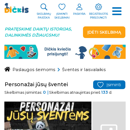
SKELBIMŲ
ĮSIMINTI
PASKYRA
REGISTRUOTIS
PAIEŠKA
SKELBIMAI
PRISIJUNGTI
PRATĘSKIME DAIKTŲ ISTORIJAS,
ĮDĖTI SKELBIMĄ
DALINKIMĖS DŽIAUGSMU!
Paslaugos šeimoms
Šventės ir laisvalaikis
Personažai jūsų šventei
Įsiminti
0
133
Skelbimas įsimintas:
Skelbimas atnaujintas prieš
d.