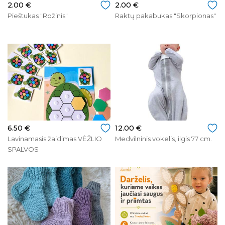
2.00 €
2.00 €
Pieštukas "Rožinis"
Raktų pakabukas "Skorpionas"
6.50 €
12.00 €
Lavinamasis žaidimas VĖŽLIO
Medvilninis vokelis, ilgis 77 cm.
SPALVOS