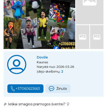
Dovile
Kaunas
Narystė nuo: 2026-03-26
2
Įdėjo skelbimų:
+37060623663
Žinutė
🎉 Ieškai smagios pramogos šventei? 🎈