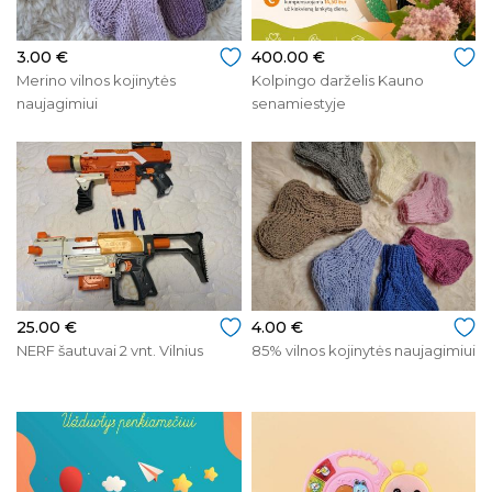
3.00 €
400.00 €
Merino vilnos kojinytės
Kolpingo darželis Kauno
naujagimiui
senamiestyje
25.00 €
4.00 €
NERF šautuvai 2 vnt. Vilnius
85% vilnos kojinytės naujagimiui