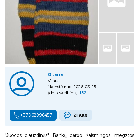
Gitana
Vilnius
Narystė nuo: 2026-03-25
152
Įdėjo skelbimų:
+37062996457
Žinutė
"Juodos blauzdinės". Rankų darbo, žaismingos, megztos