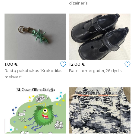
dizaineris.
1.00 €
12.00 €
Raktų pakabukas "Krokodilas
Bateliai mergaitei, 26 dydis
melsvas"