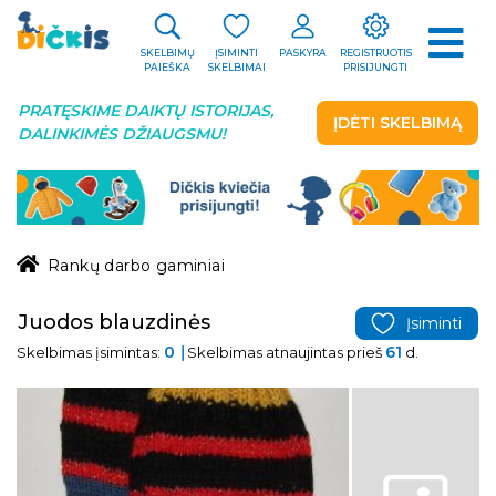
SKELBIMŲ
ĮSIMINTI
PASKYRA
REGISTRUOTIS
PAIEŠKA
SKELBIMAI
PRISIJUNGTI
PRATĘSKIME DAIKTŲ ISTORIJAS,
ĮDĖTI SKELBIMĄ
DALINKIMĖS DŽIAUGSMU!
Rankų darbo gaminiai
Juodos blauzdinės
Įsiminti
0
61
Skelbimas įsimintas:
Skelbimas atnaujintas prieš
d.