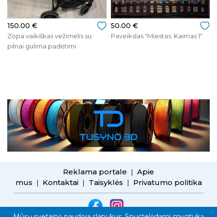
150.00 €
50.00 €
Zopa vaikiškas vežimėlis su
Paveikslas "Miestas. Kaimas 1".
pilnai gulima padėtimi
Reklama portale
Apie
|
mus
Kontaktai
Taisyklės
Privatumo politika
|
|
|
Mūsų svetainė naudoja slapukus. Spustelėdami mygtuką