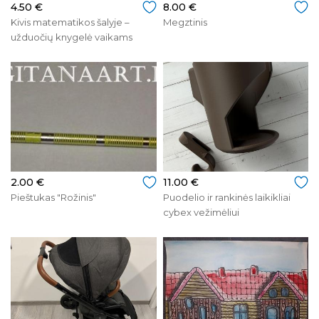
4.50 €
8.00 €
Kivis matematikos šalyje –
Megztinis
užduočių knygelė vaikams
2.00 €
11.00 €
Pieštukas "Rožinis"
Puodelio ir rankinės laikikliai
cybex vežimėliui