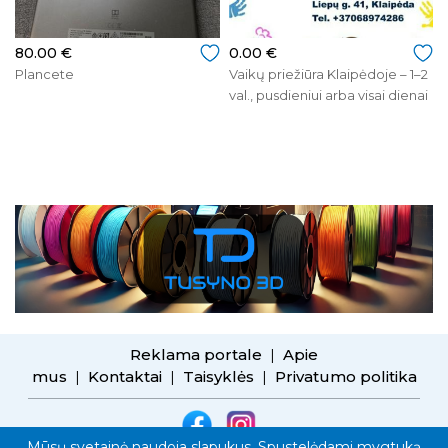
80.00 €
0.00 €
Plancete
Vaikų priežiūra Klaipėdoje – 1–2
val., pusdieniui arba visai dienai
Reklama portale
Apie
|
mus
Kontaktai
Taisyklės
Privatumo politika
|
|
|
Mūsų svetainė naudoja slapukus. Spustelėdami mygtuką