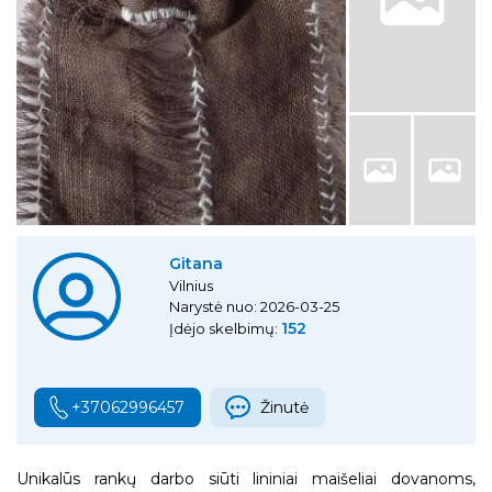
Gitana
Vilnius
Narystė nuo: 2026-03-25
152
Įdėjo skelbimų:
+37062996457
Žinutė
Unikalūs rankų darbo siūti lininiai maišeliai dovanoms,