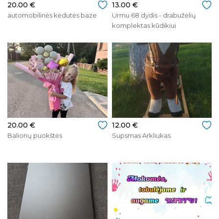
20.00 €
13.00 €
automobilinės kėdutės baze
Urmu 68 dydis - drabužėlių
komplektas kūdikiui
20.00 €
12.00 €
Balionų puokštės
Supsmas Arkliukas