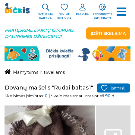
SKELBIMŲ
ĮSIMINTI
PASKYRA
REGISTRUOTIS
PAIEŠKA
SKELBIMAI
PRISIJUNGTI
PRATĘSKIME DAIKTŲ ISTORIJAS,
ĮDĖTI SKELBIMĄ
DALINKIMĖS DŽIAUGSMU!
Mamytėms ir tėveliams
Dovanų maišelis "Rudai baltas1"
Įsiminti
0
90
Skelbimas įsimintas:
Skelbimas atnaujintas prieš
d.