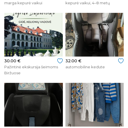
marga kepurė vaikui
kepurė vaikui, 4–8 metų
30.00 €
32.00 €
Pažintinė ekskursija šeimoms
automobiline kedute
Biržuose