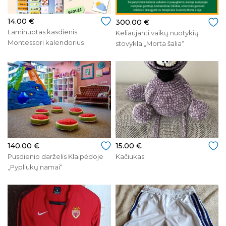
14.00 €
300.00 €
Laminuotas kasdienis
Keliaujanti vaikų nuotykių
Montessori kalendorius
stovykla „Morta šalia“
vaikams
140.00 €
15.00 €
Pusdienio darželis Klaipėdoje
Kačiukas
„Pypliukų namai“