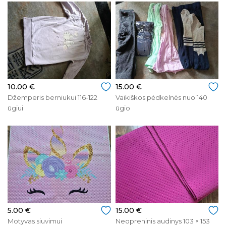
10.00 €
15.00 €
Džemperis berniukui 116-122
Vaikiškos pėdkelnės nuo 140
ūgiui
ūgio
5.00 €
15.00 €
Motyvas siuvimui
Neopreninis audinys 103 × 153