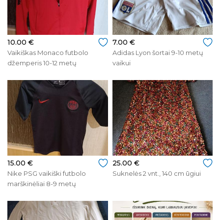
10.00 €
7.00 €
Vaikiškas Monaco futbolo
Adidas Lyon šortai 9-10 metų
džemperis 10-12 metų
vaikui
15.00 €
25.00 €
Nike PSG vaikiški futbolo
Suknelės 2 vnt., 140 cm ūgiui
marškinėliai 8-9 metų