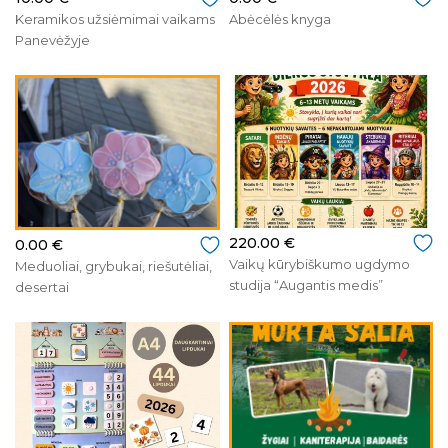
Keramikos užsiėmimai vaikams
Abėcėlės knyga
Panevėžyje
220.00 €
0.00 €
Vaikų kūrybiškumo ugdymo
Meduoliai, grybukai, riešutėliai,
studija “Augantis medis”
desertai