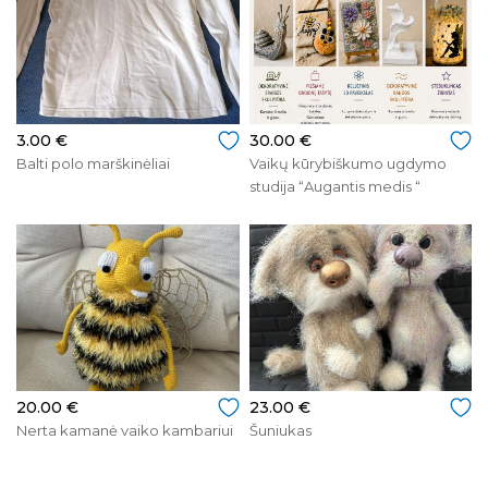
3.00 €
30.00 €
Balti polo marškinėliai
Vaikų kūrybiškumo ugdymo
studija “Augantis medis “
20.00 €
23.00 €
Nerta kamanė vaiko kambariui
Šuniukas