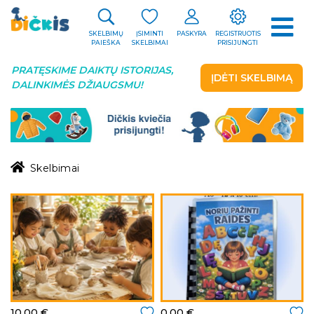
SKELBIMŲ
ĮSIMINTI
PASKYRA
REGISTRUOTIS
PAIEŠKA
SKELBIMAI
PRISIJUNGTI
PRATĘSKIME DAIKTŲ ISTORIJAS,
ĮDĖTI SKELBIMĄ
DALINKIMĖS DŽIAUGSMU!
Skelbimai
10.00 €
0.00 €