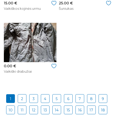
15.00 €
25.00 €
Vaikiškos kojinės urmu
Šuniukas
0.00 €
Vaikiški drabužiai
1
2
3
4
5
6
7
8
9
10
11
12
13
14
15
16
17
18