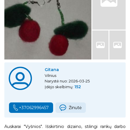
Gitana
Vilnius
Narystė nuo: 2026-03-25
152
Įdėjo skelbimų:
+37062996457
Žinutė
Auskarai "Vyšnios". Išskirtinio dizaino, stilingi rankų darbo