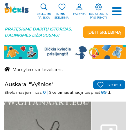
SKELBIMŲ
ĮSIMINTI
PASKYRA
REGISTRUOTIS
PAIEŠKA
SKELBIMAI
PRISIJUNGTI
PRATĘSKIME DAIKTŲ ISTORIJAS,
ĮDĖTI SKELBIMĄ
DALINKIMĖS DŽIAUGSMU!
Mamytėms ir tėveliams
Auskarai "Vyšnios"
Įsiminti
0
89
Skelbimas įsimintas:
Skelbimas atnaujintas prieš
d.