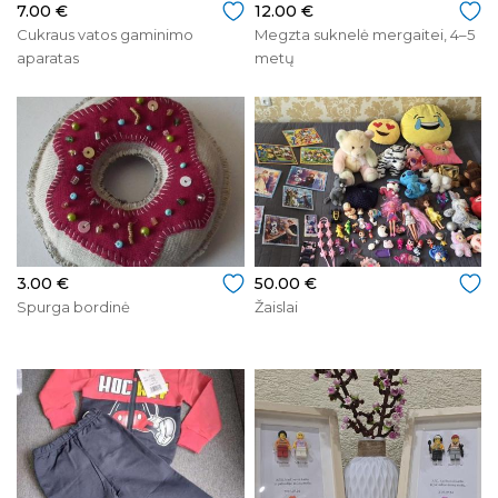
7.00 €
12.00 €
Cukraus vatos gaminimo
Megzta suknelė mergaitei, 4–5
aparatas
metų
3.00 €
50.00 €
Spurga bordinė
Žaislai