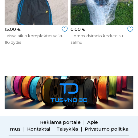
15.00 €
0.00 €
Laisvalaikio komplektas vaikui,
Homox dviracio kedute su
116 dydis
salmu
Reklama portale
Apie
|
mus
Kontaktai
Taisyklės
Privatumo politika
|
|
|